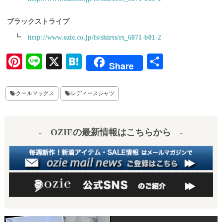
ブラックストライプ
┗
http://www.ozie.co.jp/fs/shirts/rs_6071-b01-2
Pi
Li
X
H
共
Share
nt
ne
at
有
er
en
クールマックス
レディースシャツ
es
a
t
- OZIEの最新情報はこちらから -