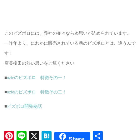
このビズポロには、弊社の並々ならぬ思いが込められています。
一昨年より、にわかに販売されている巷のビズポロとは、違うんで
す！
店長柳田の熱い思いをご覧ください
■
ozieのビズポロ 特徴その一！
■
ozieのビズポロ 特徴その二！
■
ビズポロ開発秘話
Pi
Li
X
H
共
Share