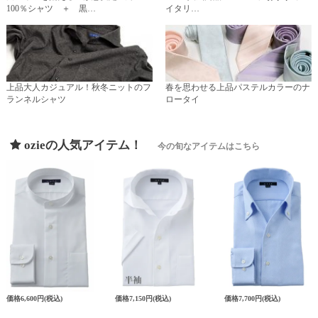
100％シャツ ＋ 黒…
イタリ…
上品大人カジュアル！秋冬ニットのフ
春を思わせる上品パステルカラーのナ
ランネルシャツ
ロータイ
ozieの人気アイテム！
今の旬なアイテムはこちら
価格
6,600円
(税込)
価格
7,150円
(税込)
価格
7,700円
(税込)