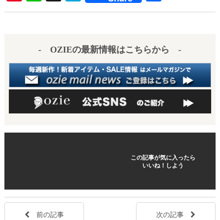
nt
ne
at
有
er
en
es
a
- OZIEの最新情報はこちらから -
t
この記事が気に入ったら
いいね！しよう
前の記事
次の記事