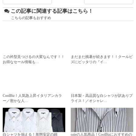
この記事に関連する記事はこちら！
こちらの記事もおすすめ
この衿型見つけるの大変なんです！！
まだまだ残暑が続きます！！クールビ
お得なセール情報も…
ズにピッタリの『イ…
CoolBiz！人気急上昇イタリアンカラ
日本製・高品質な白シャツが訳ありプ
ー／密かな人…
ライス！／オシャレ…
白シャツを揃える！形態安定の綿
ozieの人気商品！CoolBizにおすすめの