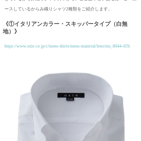
ースしているからみ織りシャツ2種類をご紹介します。
《①イタリアンカラー・スキッパータイプ（白無
地）》
https://www.ozie.co.jp/c/mens-shirts/mens-material/leno/ms_8044-i03i