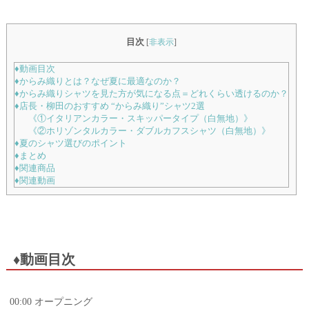
目次
[
非表示
]
♦動画目次
♦からみ織りとは？なぜ夏に最適なのか？
♦からみ織りシャツを見た方が気になる点＝どれくらい透けるのか？
♦店長・柳田のおすすめ “からみ織り”シャツ2選
《①イタリアンカラー・スキッパータイプ（白無地）》
《②ホリゾンタルカラー・ダブルカフスシャツ（白無地）》
♦夏のシャツ選びのポイント
♦まとめ
♦関連商品
♦関連動画
♦動画目次
00:00 オープニング