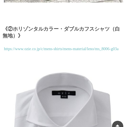
《②ホリゾンタルカラー・ダブルカフスシャツ（白
無地）》
https://www.ozie.co.jp/c/mens-shirts/mens-material/leno/ms_8006-g03a