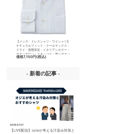
【メンズ・ドレスシャツ・ワイシャツ】
【メンズ・ドレスシャツ・ワイシ
ナチュラルフィット・クールマックス・
半袖】ナチュラルフィット・クー
ドライ・形態安定・イタリアンカラー・
クス・ドライ・形態安定・イタリ
ボタンダウン・スキッパー・第一ボタン
ラー・ボタンダウン・スキッパー
価格
7,150円
(税込)
価格
7,150円
(税込)
無し
ボタン無し
- 新着の記事 -
2026.07.07
【LIVE配信】ozieが考える汗染み対策と