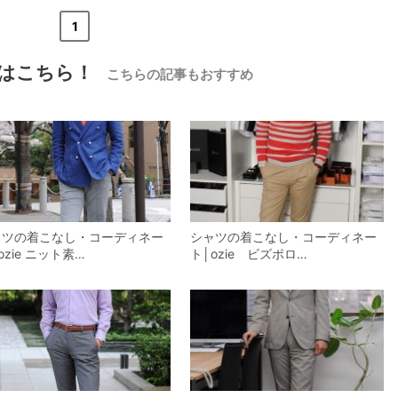
«
<
1
>
»
はこちら！
こちらの記事もおすすめ
【メンズ・ドレスシャツ・ワイシャツ】
ナチュラルフィット・ブロード・ダブル
カフス・ホリゾンタルカラー・カッタウ
ェイ・クレリック
価格
8,800円
(税込)
ャツの着こなし・コーディネー
シャツの着こなし・コーディネー
ozie ニット素…
ト│ozie ビズポロ…