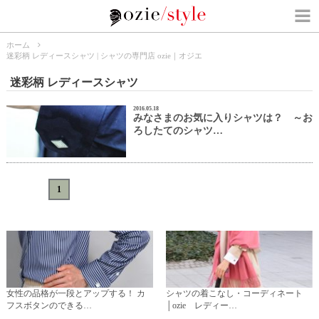
ホーム
迷彩柄 レディースシャツ | シャツの専門店 ozie｜オジエ
迷彩柄 レディースシャツ
2016.05.18
みなさまのお気に入りシャツは？ ～お
ろしたてのシャツ…
«
<
1
>
»
女性の品格が一段とアップする！ カ
シャツの着こなし・コーディネート
フスボタンのできる…
│ozie レディー…