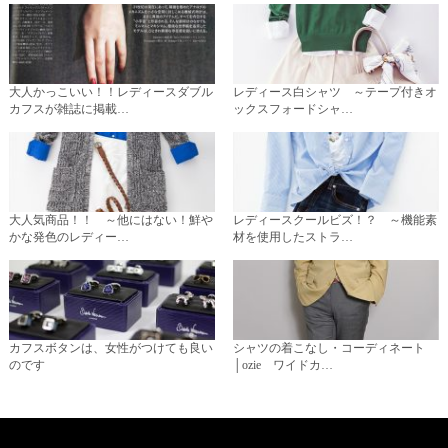
大人かっこいい！！レディースダブル
レディース白シャツ ～テープ付きオ
カフスが雑誌に掲載…
ックスフォードシャ…
大人気商品！！ ～他にはない！鮮や
レディースクールビズ！？ ～機能素
かな発色のレディー…
材を使用したストラ…
カフスボタンは、女性がつけても良い
シャツの着こなし・コーディネート
のです
│ozie ワイドカ…