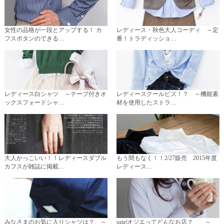
女性の品格が一段とアップする！ カ
レディース・秋色大人コーディ ～定
フスボタンのできる…
番！トラディッショ…
レディース白シャツ ～テープ付きオ
レディースクールビズ！？ ～機能素
ックスフォードシャ…
材を使用したストラ…
大人かっこいい！！レディースダブル
もう間もなく！！2/27販売 2015年度
カフスが雑誌に掲載…
レディース…
みなさまのお気に入りシャツは？ ～
ozie|オジエってどんなお店？ ～