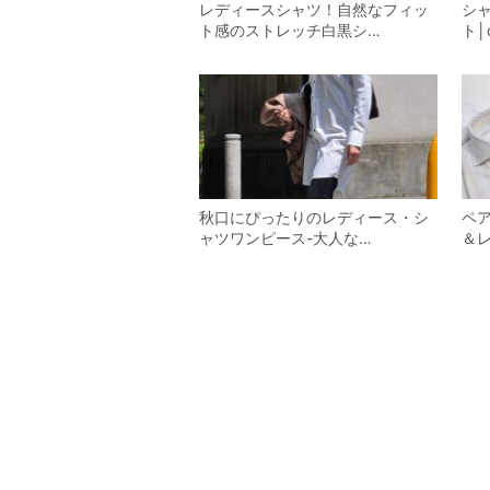
レディースシャツ！自然なフィッ
シ
ト感のストレッチ白黒シ…
ト│
秋口にぴったりのレディース・シ
ペ
ャツワンピース-大人な…
＆