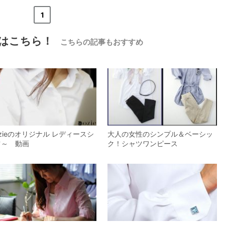
«
<
1
>
»
はこちら！
こちらの記事もおすすめ
【メンズ・ドレスシャツ・ワイシャツ】
ナチュラルフィット・プレミアムコット
ン・形態安定・オックスフォード・比翼
仕立て・ドゥエボットーニ・ワイドカラ
価格
8,800円
(税込)
ー・ダブルカフス・ポケット無し
zieのオリジナル レディースシ
大人の女性のシンプル＆ベーシッ
ツ～ 動画
ク！シャツワンピース