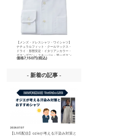
【メンズ・ドレスシャツ・ワイシャツ】
【メンズ・ドレスシャツ・ワイシ
ナチュラルフィット・クールマックス・
ナチュラルフィット・形態安定・
ドライ・形態安定・イタリアンカラー・
アムコットン・オックスフォード
ボタンダウン・スキッパー・第一ボタン
リアンカラー・ボタンダウン・第
価格
7,150円
(税込)
価格
7,700円
(税込)
無し
ンあり
- 新着の記事 -
2026.07.07
【LIVE配信】ozieが考える汗染み対策と