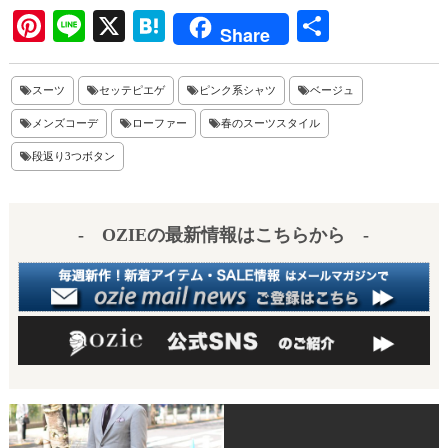
Pi
Li
X
H
共
Share
nt
ne
at
有
er
en
スーツ
セッテピエゲ
ピンク系シャツ
ベージュ
es
a
メンズコーデ
ローファー
春のスーツスタイル
t
段返り3つボタン
- OZIEの最新情報はこちらから -