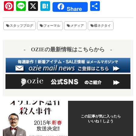
Pi
Li
X
H
共
Share
nt
ne
at
有
er
en
スタッフブログ
フォーマル
メディア
蝶ネクタイ
es
a
t
- OZIEの最新情報はこちらから -
この記事が気に入ったら
いいね！しよう