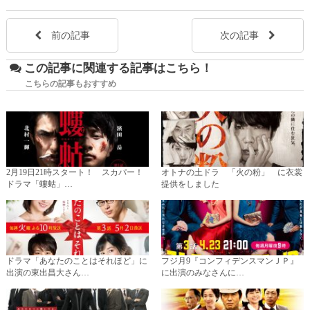
前の記事
次の記事
この記事に関連する記事はこちら！
こちらの記事もおすすめ
2月19日21時スタート！ スカパー！
オトナの土ドラ 「火の粉」 に衣裳
ドラマ「螻蛄」…
提供をしました
ドラマ「あなたのことはそれほど」に
フジ月9『コンフィデンスマンＪＰ』
出演の東出昌大さん…
に出演のみなさんに…