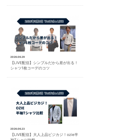
2026.06.29
【LIVE配信】シンプルだから差が出る！
シャツ1枚コーデのコツ
2026.06.23
【LIVE配信】大人上品ビジカジ！ozie半
袖Tシャツ比較