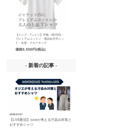
【メンズ・Tシャツ】半袖・綿100%・
【メンズ・ドレスシャツ・ワイシ
プレミアムコットン・度詰め天竺ニッ
ナチュラルフィット・アイスコッ
ト・丸首・クルーネック
プレミアムコットン・イージーケ
タリアンカラー・ボタンダウン・
価格
5,500円
(税込)
価格
8,800円
(税込)
パー・第一ボタン無し
- 新着の記事 -
2026.07.07
【LIVE配信】ozieが考える汗染み対策と
おすすめシャツ