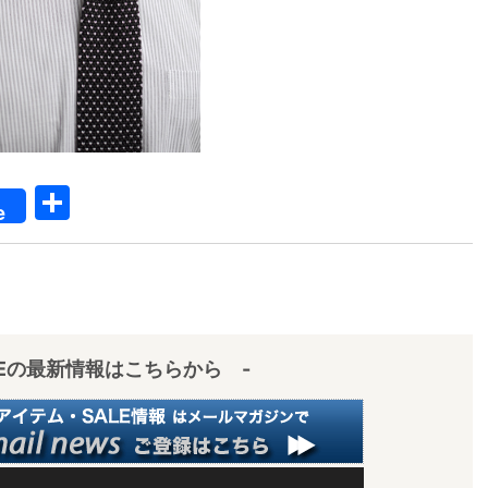
【メンズ・ドレスシャツ・ワイシャツ・
半袖】ナチュラルフィット・クールマッ
クス・ドライ・形態安定・オックスフォ
ード・イタリアンカラー・ボタンダウ
価格
7,150円
(税込)
共
ン・スキッパー・第一ボタン無し
e
有
IEの最新情報はこちらから -