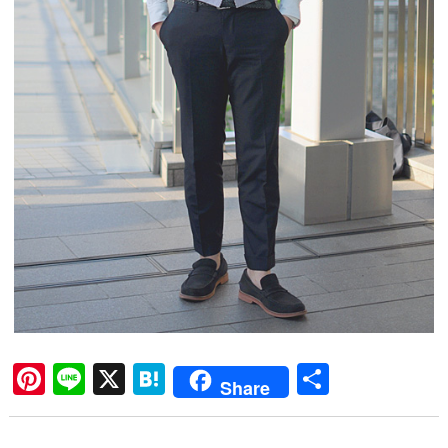
Pi
Li
X
H
共
Share
nt
ne
at
有
er
en