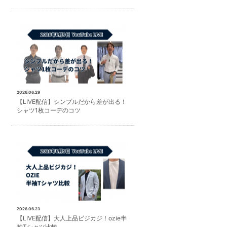
2026.06.29
【LIVE配信】シンプルだから差が出る！
シャツ1枚コーデのコツ
2026.06.23
【LIVE配信】大人上品ビジカジ！ozie半
袖Tシャツ比較