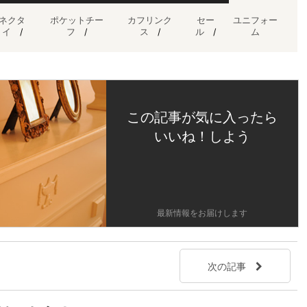
ネクタ
ポケットチー
カフリンク
セー
ユニフォー
イ
/
フ
/
ス
/
ル
/
ム
この記事が気に入ったら
いいね！しよう
最新情報をお届けします
次の記事