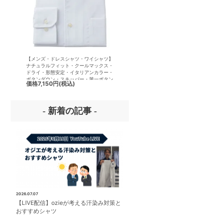
【メンズ・ドレスシャツ・ワイシャツ】
【メンズ・ドレスシャツ・ワイシ
ナチュラルフィット・クールマックス・
半袖】ナチュラルフィット・クー
ドライ・形態安定・イタリアンカラー・
クス・ドライ・形態安定・イタリ
ボタンダウン・スキッパー・第一ボタン
ラー・ボタンダウン・スキッパー
価格
7,150円
(税込)
価格
7,150円
(税込)
無し
ボタン無し
- 新着の記事 -
2026.07.07
【LIVE配信】ozieが考える汗染み対策と
おすすめシャツ