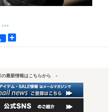
>>>
共
e
有
IEの最新情報はこちらから -