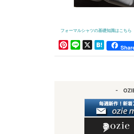
フォーマルシャツの基礎知識はこちら 
Pi
Li
X
H
Shar
nt
n
at
er
e
e
e
n
st
a
- OZ