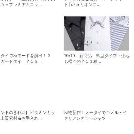
楽々＝プレミアムコッ…
ト│ozie リネンコ…
クタイで秋モードを演出！？
10/19 新商品 衿型タイプ・生地
ャガードタイ 全１３…
も様々の全１１種…
レンドのきれい目ビタミンカラ
秋物新作！ノータイでキメル・イ
に上質素材＆お手入れ…
タリアンカラーシャツ