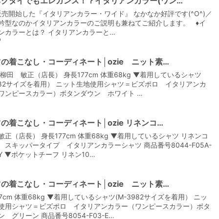
ネクタイでもエレガンス！？イタリアンカラー(ワン…
販売開始した『イタリアンカラー・ワイド』 なかなか好評です(^O^)／
衿型なのかイタリアンカラーのご説明も兼ねてご紹介します。 ♦イ
ンカラーとは？ イタリアンカラーと…
0
の着こなし・コーディネート│ozie ニット素…
【メンズ・ドレスシャツ・ワイシャツ】
 柳田 敏正（店長） 身長177cm 体重68kg ▼着用しているシャツ
ナチュラルフィット・ブロード・ダブル
カフス・ホリゾンタルカラー・カッタウ
3982サイズを着用） ニット生地使用シャツ＝ビズポロ イタリアンカ
ェイ・クレリック
価格
8,800円
(税込)
ワンピースカラー）ボタンダウン ホワイト …
の着こなし・コーディネート│ozie リネンコ…
敏正（店長） 身長177cm 体重68kg ▼着用しているシャツ リネンコ
 スキッパータイプ イタリアンカラーシャツ 商品番号8044-F05A-
VY ▼ポケットチーフ リネン10…
の着こなし・コーディネート│ozie ニット素…
7cm 体重68kg ▼着用しているシャツ(M-3982サイズを着用） ニッ
使用シャツ＝ビズポロ イタリアンカラー（ワンピースカラー）ボタ
 グリーン 商品番号8054-F03-E…