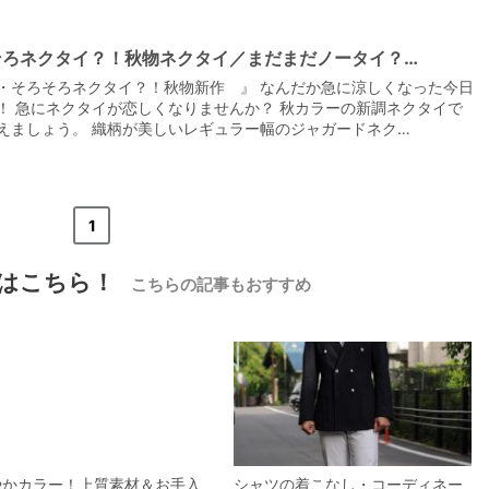
そろネクタイ？！秋物ネクタイ／まだまだノータイ？…
・そろそろネクタイ？！秋物新作 』 なんだか急に涼しくなった今日
！ 急にネクタイが恋しくなりませんか？ 秋カラーの新調ネクタイで
えましょう。 織柄が美しいレギュラー幅のジャガードネク…
«
<
1
>
»
はこちら！
こちらの記事もおすすめ
やかカラー！上質素材＆お手入
シャツの着こなし・コーディネー