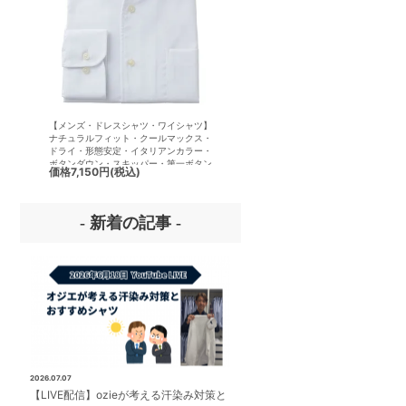
【メンズ・ドレスシャツ・ワイシャツ】
【メンズ・ドレスシャツ・ワイシ
ナチュラルフィット・クールマックス・
半袖】ナチュラルフィット・クー
ドライ・形態安定・イタリアンカラー・
クス・ドライ・形態安定・イタリ
ボタンダウン・スキッパー・第一ボタン
ラー・ボタンダウン・スキッパー
価格
7,150円
(税込)
価格
7,150円
(税込)
無し
ボタン無し
- 新着の記事 -
2026.07.07
【LIVE配信】ozieが考える汗染み対策と