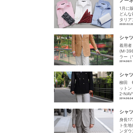
ノー
1月に
どんな
タリア
2020.02.2
シャツ
着用者
(M-
ラー（
2014.06.11
シャツ
柳田 
ットン
2-NA
2014.06.04
シャツ
身長17
ト生地
ンダウン