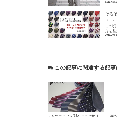
2014.05.30
そろ
『 １
この頃
身を整
2013.09.06
この記事に関連する記事
シャツライフを彩るアクセサリ
爽