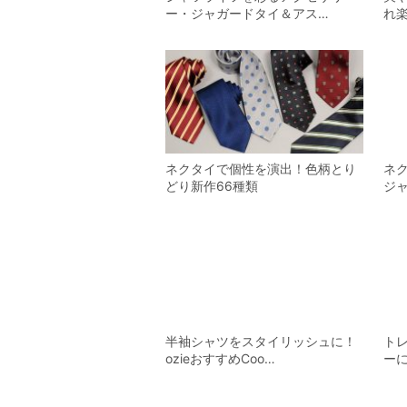
ー・ジャガードタイ＆アス…
れ
ネクタイで個性を演出！色柄とり
ネ
どり新作66種類
ジ
半袖シャツをスタイリッシュに！
ト
ozieおすすめCoo…
ー