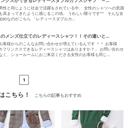
リンクスができるレディースダブルカフスシャツ ～…
男性と同じように社会で活躍をされている中、 女性のシャツへの意識
も高まってきたように感じるこの頃。 うれしい限りです^^ そんな女
勧めなのがこちら 「レディースダブルカ…
エのメンズ仕立てのレディースシャツ！！その違いと…
【メンズ・ドレスシャツ・ワイシャツ】
お客様からのこんなお問い合わせが増えているんです ＾＾ お客様
ナチュラルフィット・ブロード・ダブル
カフス・ホリゾンタルカラー・カッタウ
カフリンクスできるレディースシャツはありますか？」 お問い合わせ
ェイ・クレリック
価格
8,800円
(税込)
なく、ショールームにおご来店くださる女性のお客様も同じ…
«
<
1
>
»
はこちら！
こちらの記事もおすすめ