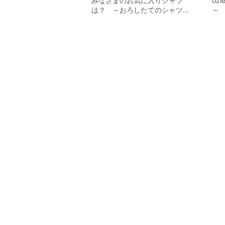
みなさまのお気に入りシャツ
o
は？ ～おろしたてのシャツ…
～