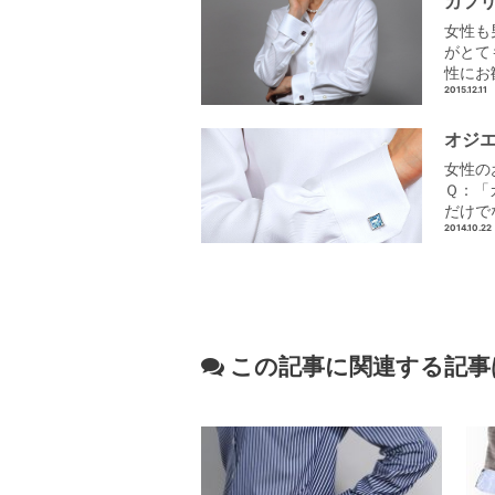
カフ
女性も
がとて
性にお
2015.12.11
オジ
女性の
Ｑ：「
だけで
2014.10.22
この記事に関連する記事