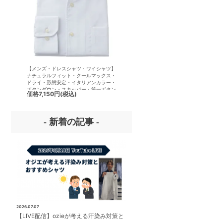
【メンズ・ドレスシャツ・ワイシャツ】
【メンズ・ドレスシャツ・ワイシ
ナチュラルフィット・クールマックス・
半袖】ナチュラルフィット・クー
ドライ・形態安定・イタリアンカラー・
クス・ドライ・形態安定・イタリ
ボタンダウン・スキッパー・第一ボタン
ラー・ボタンダウン・スキッパー
価格
7,150円
(税込)
価格
7,150円
(税込)
無し
ボタン無し
- 新着の記事 -
2026.07.07
【LIVE配信】ozieが考える汗染み対策と