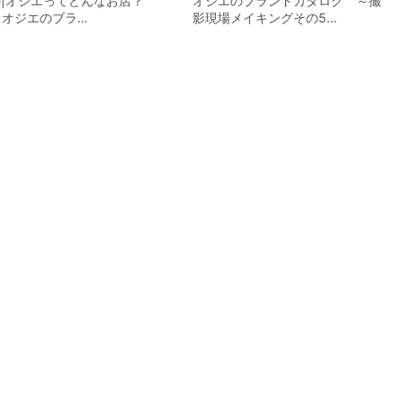
zie|オジエってどんなお店？
オジエのブランドカタログ ～撮
 オジエのブラ…
影現場メイキングその5…