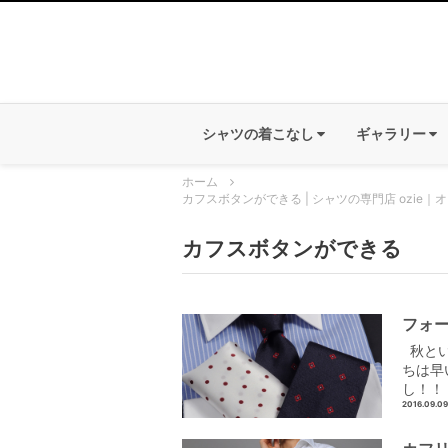
シャツの着こなし
ギャラリー
ホーム
カフスボタンができる | シャツの専門店 ozie｜
カフスボタンができる
フォ
秋とい
ちは早
し！！
2016.09.09