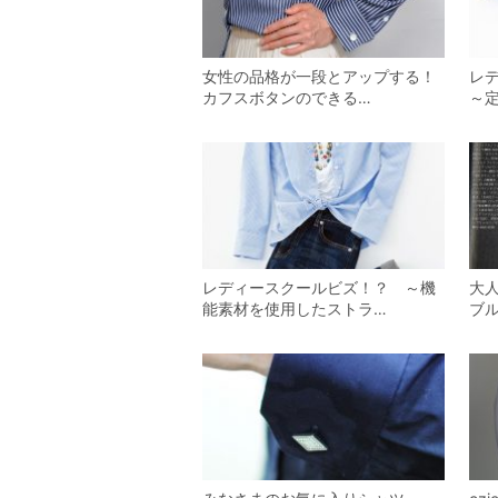
女性の品格が一段とアップする！
レ
カフスボタンのできる…
～
レディースクールビズ！？ ～機
大
能素材を使用したストラ…
ブ