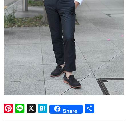
Pi
Li
X
H
共
Share
nt
ne
at
有
er
en