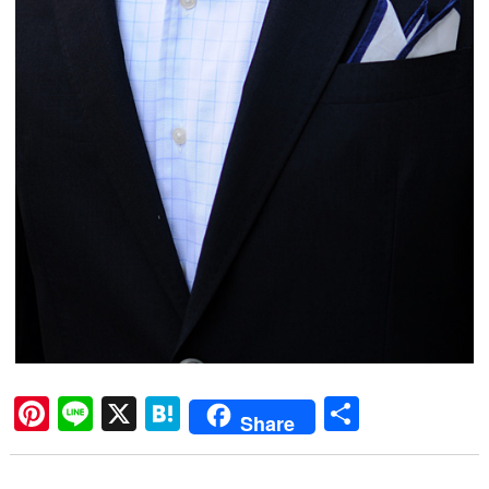
Pi
Li
X
H
共
Share
nt
ne
at
有
er
en