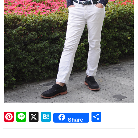
Pi
Li
X
H
共
Share
nt
ne
at
有
er
en