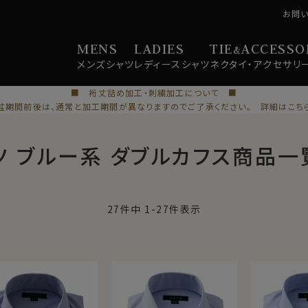
お問
MENS
LADIES
TIE
ACCESSO
&
メンズ
シャツ
レディース
シャツ
ネクタイ・
アクセサリ
■ 裄丈詰め加工・刺繍加工について ■
盆期間前後は、通常と加工期間が異なりますのでご了承ください。 詳細はこち
ツ ブルー系 ダブルカフス商品一
27
件中
1
-
27
件表示