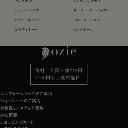
柄から選ぶ
スタイルから選ぶ
Tシャツ・インナー
セーター・カーディガン
カジュアルシャツ
フォーマルシャツ
コーディネート
メンズセール
レディースTOP
ネクタイ・アクセサリーTOP
新着商品
新着商品
特集
ネクタイ
素材・機能から選ぶ
ネクタイピン
衿型から選ぶ
ポケットチーフ
袖・カフス型から選ぶ
カフスボタン
色から選ぶ
ベルト
柄から選ぶ
サスペンダー
送料 全国一律770円
スタイルから選ぶ
財布・名刺入れ
カジュアルシャツ
バッグ
7700円以上送料無料
定番シャツ
帽子
ストール・マフラー
ユニフォームシャツのご案内
グローブ
ショールームのご案内
衣装提供・メディア掲載
会社概要
ショッピングガイド