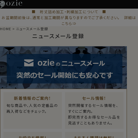
■ 裄丈詰め加工・刺繍加工について ■
お盆期間前後は、通常と加工期間が異なりますのでご了承ください。 詳細は
こちら⇒
HOME
ニュースメール登録
ニュースメール登録
新着情報のご案内！
セール情報！
旬な商品や、人気の定番品の
突然開催するセール情報を、
再入荷などをチェック。
すぐにご案内。
即完売するお得なセール品を
見逃すこともありません。
お役立ち情報！
もちろん購読は無料！