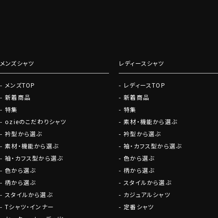
お役立ち情報満載
グローブ
ファッションにつ
しております。
メンズシャツ
レディースシャツ
会員登録にすすむ
メンズTOP
レディースTOP
新着商品
新着商品
特集
特集
ozieのこだわりシャツ
素材・機能から選ぶ
衿型から選ぶ
衿型から選ぶ
素材・機能から選ぶ
袖・カフス型から選ぶ
袖・カフス型から選ぶ
色から選ぶ
色から選ぶ
柄から選ぶ
柄から選ぶ
スタイルから選ぶ
スタイルから選ぶ
カジュアルシャツ
Tシャツ・インナー
定番シャツ