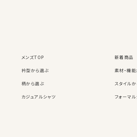
MEMBER BENEFI
OZIE会員様だけの6つ
購入商品の
お買い物ごとに
レビューを書くと
1%分のポイント
50ポイント
プレゼン
が貯まる
ト！
メンズTOP
新着商品
※1ポイント=1円
※50円分
衿型から選ぶ
素材・機能
いち早い
お買い物が簡単＆便
ニュースメールで
利
柄から選ぶ
スタイルか
セール情報を先取
購入時の入力不要
り！
名前・住所・カード番号（任
カジュアルシャツ
フォーマル
意）スマートフォンでも
⬜︎ ニュースメールにチェッ
楽々
レディースTOP
ネクタイ・アクセサリーTOP
新着商品
新着商品
ク
衿型から選ぶ
ポケットチーフ
袖・カフス
カフスボタ
週に2〜4回、発行
スタイルから選ぶ
財布・名刺入れ
カジュアル
バッグ
OZIE NEWS MAIL
頻度高く発行され
クーポン・セール