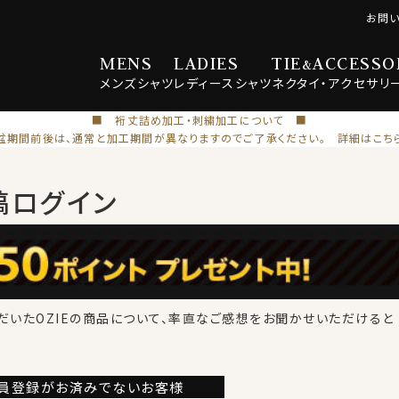
お問
MENS
LADIES
TIE
ACCESSO
&
メンズ
シャツ
レディース
シャツ
ネクタイ・
アクセサリ
■ 裄丈詰め加工・刺繍加工について ■
盆期間前後は、通常と加工期間が異なりますのでご了承ください。 詳細はこち
稿ログイン
だいたOZIEの商品について、率直なご感想をお聞かせいただけると
員登録が
お済みでないお客様