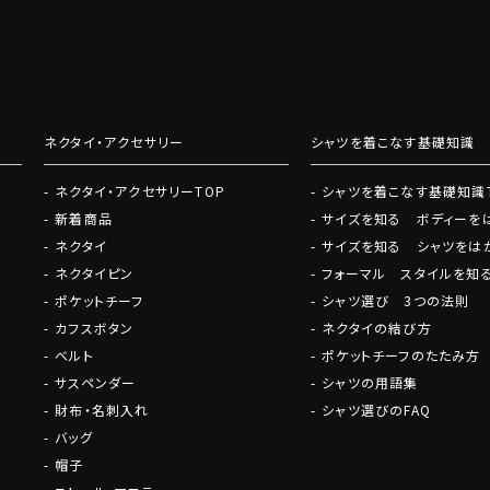
いての耳よりなご案内などを発信
ネクタイ・アクセサリー
シャツを着こなす基礎知識
ネクタイ・アクセサリーTOP
シャツを着こなす基礎知識
新着商品
サイズを知る ボディーを
ネクタイ
サイズを知る シャツをは
ネクタイピン
フォーマル スタイルを知
ポケットチーフ
シャツ選び 3つの法則
カフスボタン
ネクタイの結び方
ベルト
ポケットチーフのたたみ方
サスペンダー
シャツの用語集
財布・名刺入れ
シャツ選びのFAQ
バッグ
帽子