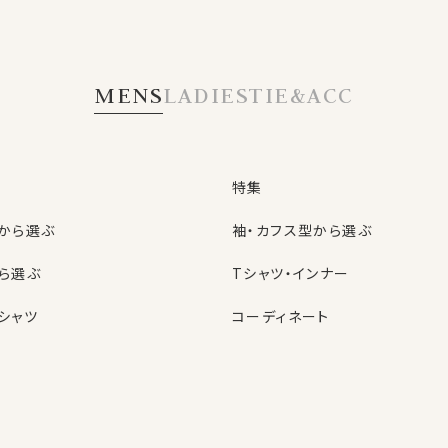
TS
の特典
MENS
LADIES
TIE&ACC
OZIE会員だけの
お得なクーポン
あります
特集
から選ぶ
袖・カフス型から選ぶ
ら選ぶ
Tシャツ・インナー
入会金・年会費は
もちろん無料
シャツ
コーディネート
特集
ネクタイ
型から選ぶ
ン
色から選ぶ
ベルト
しているニュースメール。
シャツ
定番シャツ
帽子
る新商品のご紹介！
のお買い得な情報！