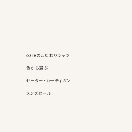
ozieのこだわりシャツ
色から選ぶ
セーター・カーディガン
メンズセール
素材・機能から選ぶ
ネクタイピン
柄から選ぶ
サスペンダー
ストール・マフラー