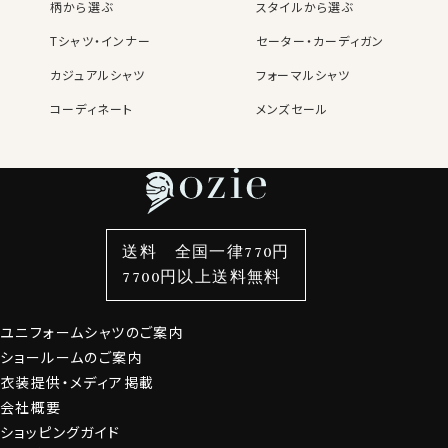
柄から選ぶ
スタイルから選ぶ
名前・住所・カード番号（任意）ス
あります
マートフォンでも楽々
Tシャツ・インナー
セーター・カーディガン
いち早い
ニュースメールで
カジュアルシャツ
フォーマルシャツ
入会金・年会費は
セール情報を先取り！
もちろん無料
コーディネート
⬜︎ ニュースメールにチェック
メンズセール
レディースTOP
ネクタイ・アクセサリーTOP
新着商品
新着商品
特集
ネクタイ
素材・機能から選ぶ
ネクタイピン
OZIE NEWS MAIL
衿型から選ぶ
ポケットチーフ
袖・カフス型から選ぶ
カフスボタン
お役立ち情報満載
色から選ぶ
ベルト
柄から選ぶ
サスペンダー
週に2〜4回、発行しているニュースメール。
送料 全国一律770円
頻度高く発行される新商品のご紹介！
スタイルから選ぶ
財布・名刺入れ
カジュアルシャツ
バッグ
7700円以上送料無料
クーポン・セールのお買い得な情報！
定番シャツ
帽子
ストール・マフラー
ファッションについての耳よりなご案内などを発信してお
ります。
ユニフォームシャツのご案内
グローブ
ショールームのご案内
衣装提供・メディア掲載
会員登録にすすむ
会社概要
ショッピングガイド