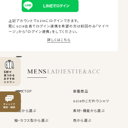
上記アカウントでozieにログインできます。
既にozie会員でログイン連携を希望の方は
初回のみ「マイペ
ージ」から「ログイン連携」をしてください。
詳しくはこちら
MEMBER BENEFITS
MENS
LADIES
TIE&ACC
OZIE会員様だけの6つの特典
お買い物ごとに
購入商品の
メンズTOP
新着商品
1%分のポイント
レビューを書くと
50ポイント
プレゼント！
が貯まる
特集
ozieのこだわりシャツ
※1ポイント=1円
※50円分
衿型から選ぶ
素材・機能から選ぶ
お買い物が簡単＆便利
袖・カフス型から選ぶ
色から選ぶ
OZIE会員だけの
購入時の入力不要
お得なクーポン