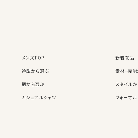
MEMBER BENEFI
OZIE会員様だけの6つ
購入商品の
お買い物ごとに
レビューを書くと
1%分のポイント
50ポイント
プレゼン
が貯まる
ト！
メンズTOP
新着商品
※1ポイント=1円
※50円分
衿型から選ぶ
素材・機能
いち早い
お買い物が簡単＆便
ニュースメールで
利
柄から選ぶ
スタイルか
セール情報を先取
購入時の入力不要
り！
名前・住所・カード番号（任
カジュアルシャツ
フォーマル
意）スマートフォンでも
⬜︎ ニュースメールにチェッ
楽々
レディースTOP
ネクタイ・アクセサリーTOP
新着商品
新着商品
ク
衿型から選ぶ
ポケットチーフ
袖・カフス
カフスボタ
週に2〜4回、発行
スタイルから選ぶ
財布・名刺入れ
カジュアル
バッグ
OZIE NEWS MAIL
頻度高く発行され
クーポン・セール