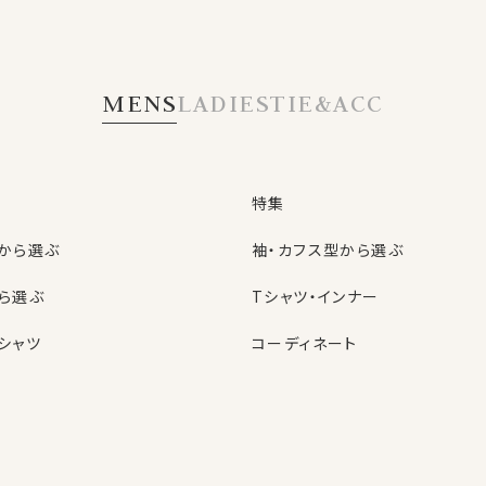
TS
の特典
MENS
LADIES
TIE&ACC
OZIE会員だけの
お得なクーポン
あります
特集
から選ぶ
袖・カフス型から選ぶ
ら選ぶ
Tシャツ・インナー
入会金・年会費は
もちろん無料
シャツ
コーディネート
特集
ネクタイ
型から選ぶ
ン
色から選ぶ
ベルト
しているニュースメール。
シャツ
定番シャツ
帽子
る新商品のご紹介！
のお買い得な情報！