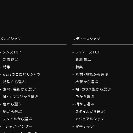
お役立ち情報満載
グローブ
ファッションにつ
しております。
メンズシャツ
レディースシャツ
会員登録にすすむ
メンズTOP
レディースTOP
新着商品
新着商品
特集
特集
ozieのこだわりシャツ
素材・機能から選ぶ
衿型から選ぶ
衿型から選ぶ
素材・機能から選ぶ
袖・カフス型から選ぶ
袖・カフス型から選ぶ
色から選ぶ
色から選ぶ
柄から選ぶ
柄から選ぶ
スタイルから選ぶ
スタイルから選ぶ
カジュアルシャツ
Tシャツ・インナー
定番シャツ