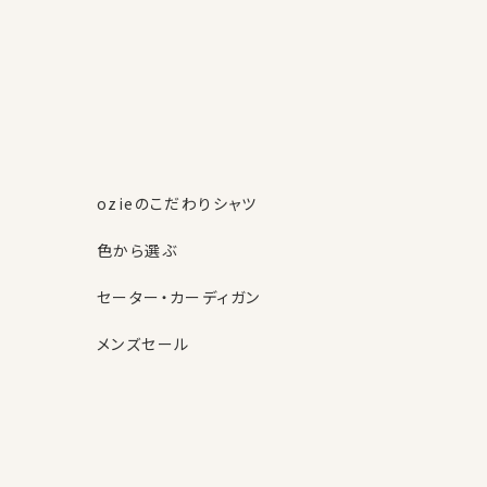
ozieのこだわりシャツ
色から選ぶ
セーター・カーディガン
メンズセール
素材・機能から選ぶ
ネクタイピン
柄から選ぶ
サスペンダー
ストール・マフラー