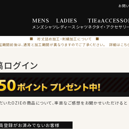
お問
MENS
LADIES
TIE
ACCESSO
&
メンズ
シャツ
レディース
シャツ
ネクタイ・
アクセサリ
■ 裄丈詰め加工・刺繍加工について ■
盆期間前後は、通常と加工期間が異なりますのでご了承ください。 詳細はこち
稿ログイン
だいたOZIEの商品について、率直なご感想をお聞かせいただけると
員登録が
お済みでないお客様