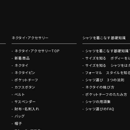
いての耳よりなご案内などを発信
ネクタイ・アクセサリー
シャツを着こなす基礎知識
ネクタイ・アクセサリーTOP
シャツを着こなす基礎知識
新着商品
サイズを知る ボディーを
ネクタイ
サイズを知る シャツをは
ネクタイピン
フォーマル スタイルを知
ポケットチーフ
シャツ選び 3つの法則
カフスボタン
ネクタイの結び方
ベルト
ポケットチーフのたたみ方
サスペンダー
シャツの用語集
財布・名刺入れ
シャツ選びのFAQ
バッグ
帽子