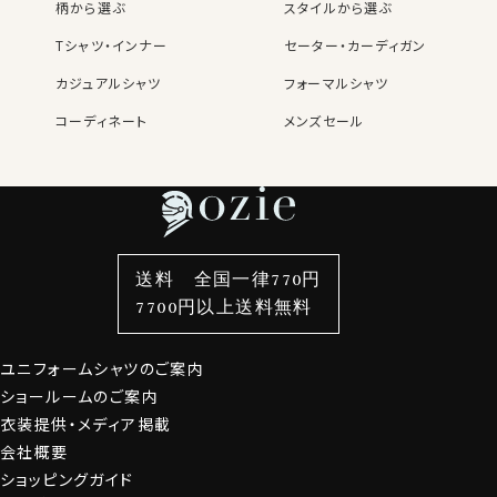
柄から選ぶ
スタイルから選ぶ
名前・住所・カード番号（任意）ス
あります
マートフォンでも楽々
Tシャツ・インナー
セーター・カーディガン
いち早い
ニュースメールで
カジュアルシャツ
フォーマルシャツ
入会金・年会費は
セール情報を先取り！
もちろん無料
コーディネート
⬜︎ ニュースメールにチェック
メンズセール
レディースTOP
ネクタイ・アクセサリーTOP
新着商品
新着商品
特集
ネクタイ
素材・機能から選ぶ
ネクタイピン
OZIE NEWS MAIL
衿型から選ぶ
ポケットチーフ
袖・カフス型から選ぶ
カフスボタン
お役立ち情報満載
色から選ぶ
ベルト
柄から選ぶ
サスペンダー
週に2〜4回、発行しているニュースメール。
送料 全国一律770円
頻度高く発行される新商品のご紹介！
スタイルから選ぶ
財布・名刺入れ
カジュアルシャツ
バッグ
7700円以上送料無料
クーポン・セールのお買い得な情報！
定番シャツ
帽子
ストール・マフラー
ファッションについての耳よりなご案内などを発信してお
ります。
ユニフォームシャツのご案内
グローブ
ショールームのご案内
衣装提供・メディア掲載
会員登録にすすむ
会社概要
ショッピングガイド