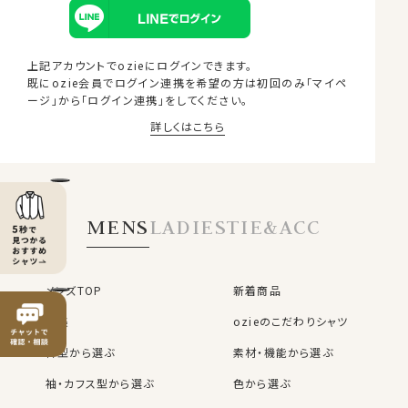
上記アカウントでozieにログインできます。
既にozie会員でログイン連携を希望の方は
初回のみ「マイペ
ージ」から「ログイン連携」をしてください。
詳しくはこちら
MEMBER BENEFITS
MENS
LADIES
TIE&ACC
OZIE会員様だけの6つの特典
お買い物ごとに
購入商品の
メンズTOP
新着商品
1%分のポイント
レビューを書くと
50ポイント
プレゼント！
が貯まる
特集
ozieのこだわりシャツ
※1ポイント=1円
※50円分
衿型から選ぶ
素材・機能から選ぶ
お買い物が簡単＆便利
袖・カフス型から選ぶ
色から選ぶ
OZIE会員だけの
購入時の入力不要
お得なクーポン