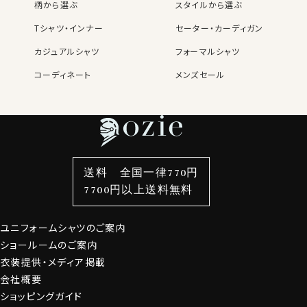
柄から選ぶ
スタイルから選ぶ
名前・住所・カード番号（任意）ス
あります
マートフォンでも楽々
Tシャツ・インナー
セーター・カーディガン
いち早い
ニュースメールで
カジュアルシャツ
フォーマルシャツ
入会金・年会費は
セール情報を先取り！
もちろん無料
コーディネート
⬜︎ ニュースメールにチェック
メンズセール
レディースTOP
ネクタイ・アクセサリーTOP
新着商品
新着商品
特集
ネクタイ
素材・機能から選ぶ
ネクタイピン
OZIE NEWS MAIL
衿型から選ぶ
ポケットチーフ
袖・カフス型から選ぶ
カフスボタン
お役立ち情報満載
色から選ぶ
ベルト
柄から選ぶ
サスペンダー
週に2〜4回、発行しているニュースメール。
送料 全国一律770円
頻度高く発行される新商品のご紹介！
スタイルから選ぶ
財布・名刺入れ
カジュアルシャツ
バッグ
7700円以上送料無料
クーポン・セールのお買い得な情報！
定番シャツ
帽子
ストール・マフラー
ファッションについての耳よりなご案内などを発信してお
ります。
ユニフォームシャツのご案内
グローブ
ショールームのご案内
衣装提供・メディア掲載
会員登録にすすむ
会社概要
ショッピングガイド