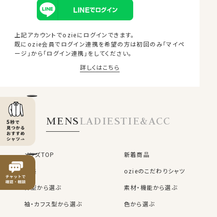
上記アカウントでozieにログインできます。
既にozie会員でログイン連携を希望の方は
初回のみ「マイペ
ージ」から「ログイン連携」をしてください。
詳しくはこちら
MEMBER BENEFITS
MENS
LADIES
TIE&ACC
OZIE会員様だけの6つの特典
お買い物ごとに
購入商品の
メンズTOP
新着商品
1%分のポイント
レビューを書くと
50ポイント
プレゼント！
が貯まる
特集
ozieのこだわりシャツ
※1ポイント=1円
※50円分
衿型から選ぶ
素材・機能から選ぶ
お買い物が簡単＆便利
袖・カフス型から選ぶ
色から選ぶ
OZIE会員だけの
購入時の入力不要
お得なクーポン