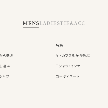
TS
の特典
MENS
LADIES
TIE&ACC
OZIE会員だけの
お得なクーポン
あります
特集
から選ぶ
袖・カフス型から選ぶ
ら選ぶ
Tシャツ・インナー
入会金・年会費は
もちろん無料
シャツ
コーディネート
特集
ネクタイ
型から選ぶ
ン
色から選ぶ
ベルト
しているニュースメール。
シャツ
定番シャツ
帽子
る新商品のご紹介！
のお買い得な情報！