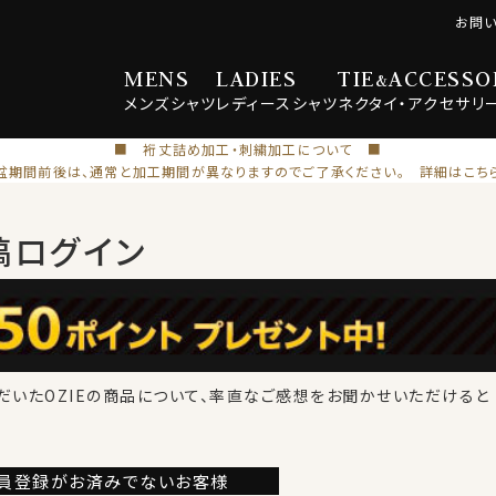
お問
MENS
LADIES
TIE
ACCESSO
&
メンズ
シャツ
レディース
シャツ
ネクタイ・
アクセサリ
■ 裄丈詰め加工・刺繍加工について ■
盆期間前後は、通常と加工期間が異なりますのでご了承ください。 詳細はこち
稿ログイン
だいたOZIEの商品について、率直なご感想をお聞かせいただけると
員登録が
お済みでないお客様