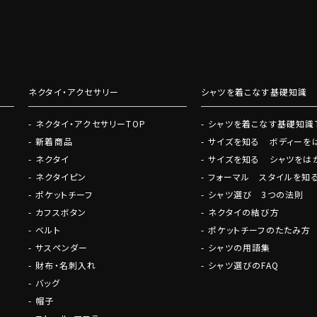
いての耳よりなご案内などを発信
ネクタイ・アクセサリー
シャツを着こなす基礎知識
ネクタイ・アクセサリーTOP
シャツを着こなす基礎知識
新着商品
サイズを知る ボディーを
ネクタイ
サイズを知る シャツをは
ネクタイピン
フォーマル スタイルを知
ポケットチーフ
シャツ選び 3つの法則
カフスボタン
ネクタイの結び方
ベルト
ポケットチーフのたたみ方
サスペンダー
シャツの用語集
財布・名刺入れ
シャツ選びのFAQ
バッグ
帽子