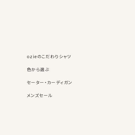
ozieのこだわりシャツ
色から選ぶ
セーター・カーディガン
メンズセール
素材・機能から選ぶ
ネクタイピン
柄から選ぶ
サスペンダー
ストール・マフラー