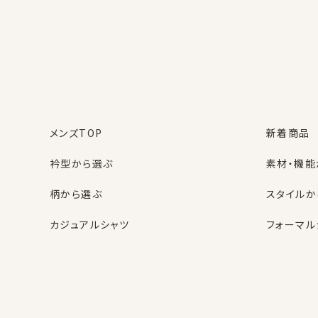
MEMBER BENEFI
OZIE会員様だけの6つ
購入商品の
お買い物ごとに
レビューを書くと
1%分のポイント
50ポイント
プレゼン
が貯まる
ト！
メンズTOP
新着商品
※1ポイント=1円
※50円分
衿型から選ぶ
素材・機能
いち早い
お買い物が簡単＆便
ニュースメールで
利
柄から選ぶ
スタイルか
セール情報を先取
購入時の入力不要
り！
名前・住所・カード番号（任
カジュアルシャツ
フォーマル
意）スマートフォンでも
⬜︎ ニュースメールにチェッ
楽々
レディースTOP
ネクタイ・アクセサリーTOP
新着商品
新着商品
ク
衿型から選ぶ
ポケットチーフ
袖・カフス
カフスボタ
週に2〜4回、発行
スタイルから選ぶ
財布・名刺入れ
カジュアル
バッグ
OZIE NEWS MAIL
頻度高く発行され
クーポン・セール