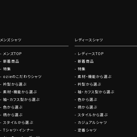
お役立ち情報満載
グローブ
ファッションにつ
しております。
メンズシャツ
レディースシャツ
会員登録にすすむ
メンズTOP
レディースTOP
新着商品
新着商品
特集
特集
ozieのこだわりシャツ
素材・機能から選ぶ
衿型から選ぶ
衿型から選ぶ
素材・機能から選ぶ
袖・カフス型から選ぶ
袖・カフス型から選ぶ
色から選ぶ
色から選ぶ
柄から選ぶ
柄から選ぶ
スタイルから選ぶ
スタイルから選ぶ
カジュアルシャツ
Tシャツ・インナー
定番シャツ