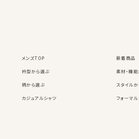
MEMBER BENEFI
OZIE会員様だけの6つ
購入商品の
お買い物ごとに
レビューを書くと
1%分のポイント
50ポイント
プレゼン
が貯まる
ト！
メンズTOP
新着商品
※1ポイント=1円
※50円分
衿型から選ぶ
素材・機能
いち早い
お買い物が簡単＆便
ニュースメールで
利
柄から選ぶ
スタイルか
セール情報を先取
購入時の入力不要
り！
名前・住所・カード番号（任
カジュアルシャツ
フォーマル
意）スマートフォンでも
⬜︎ ニュースメールにチェッ
楽々
レディースTOP
ネクタイ・アクセサリーTOP
新着商品
新着商品
ク
衿型から選ぶ
ポケットチーフ
袖・カフス
カフスボタ
週に2〜4回、発行
スタイルから選ぶ
財布・名刺入れ
カジュアル
バッグ
OZIE NEWS MAIL
頻度高く発行され
クーポン・セール