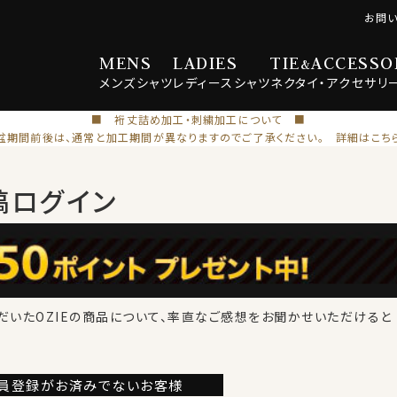
お問
MENS
LADIES
TIE
ACCESSO
&
メンズ
シャツ
レディース
シャツ
ネクタイ・
アクセサリ
■ 裄丈詰め加工・刺繍加工について ■
盆期間前後は、通常と加工期間が異なりますのでご了承ください。 詳細はこち
稿ログイン
だいたOZIEの商品について、率直なご感想をお聞かせいただけると
員登録が
お済みでないお客様