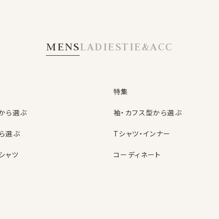
TS
の特典
MENS
LADIES
TIE&ACC
OZIE会員だけの
お得なクーポン
あります
特集
から選ぶ
袖・カフス型から選ぶ
ら選ぶ
Tシャツ・インナー
入会金・年会費は
もちろん無料
シャツ
コーディネート
特集
ネクタイ
型から選ぶ
ン
色から選ぶ
ベルト
しているニュースメール。
シャツ
定番シャツ
帽子
る新商品のご紹介！
のお買い得な情報！