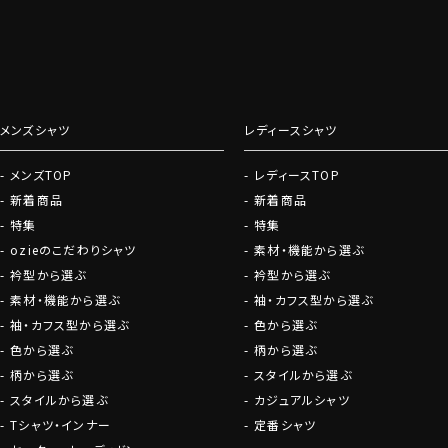
お役立ち情報満載
グローブ
ファッションにつ
しております。
メンズシャツ
レディースシャツ
会員登録にすすむ
メンズTOP
レディースTOP
新着商品
新着商品
特集
特集
ozieのこだわりシャツ
素材・機能から選ぶ
衿型から選ぶ
衿型から選ぶ
素材・機能から選ぶ
袖・カフス型から選ぶ
袖・カフス型から選ぶ
色から選ぶ
色から選ぶ
柄から選ぶ
柄から選ぶ
スタイルから選ぶ
スタイルから選ぶ
カジュアルシャツ
Tシャツ・インナー
定番シャツ