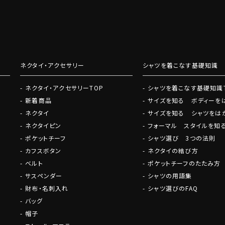
いての耳よりなご案内などを発信
ネクタイ・アクセサリー
シャツを着こなす基礎知識
ネクタイ・アクセサリーTOP
シャツを着こなす基礎知識
新着商品
サイズを知る ボディーを
ネクタイ
サイズを知る シャツをは
ネクタイピン
フォーマル スタイルを知
ポケットチーフ
シャツ選び 3つの法則
カフスボタン
ネクタイの結び方
ベルト
ポケットチーフのたたみ方
サスペンダー
シャツの用語集
財布・名刺入れ
シャツ選びのFAQ
バッグ
帽子