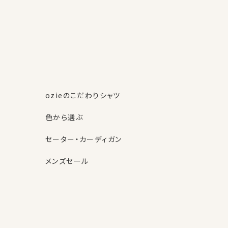
ozieのこだわりシャツ
色から選ぶ
セーター・カーディガン
メンズセール
素材・機能から選ぶ
ネクタイピン
柄から選ぶ
サスペンダー
ストール・マフラー