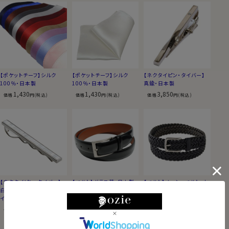
【ポケットチーフ】シルク
【ポケットチーフ】シルク
【ネクタイピン・タイバー】
100％・日本製
100％・日本製
真鍮・日本製
1,430
1,430
3,850
価格
円(税込)
価格
円(税込)
価格
円(税込)
【ネクタイピン・タイバー】
【ベルト】ガラス革・日本製
【ベルト】メッシュベルト・本
白蝶貝・サイモンカーター・
革・日本製
9,350
価格
円(税込)
イギリス製
8,800
価格
円(税込)
12,650
価格
円(税込)