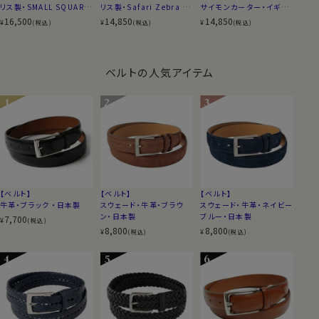
リス製・SMALL SQUARE
リス製・Safari Zebra Pr
サイモンカーター・イギリ
CHEQUER Onyx Mothe
int・ゼブラ柄・円形
ス製・VINTAGE WINE・
16,500
14,850
14,850
¥
¥
¥
(税込)
(税込)
(税込)
r Of Pearl・スクエア
ワインボトル
ベルトの人気アイテム
【ベルト】
【ベルト】
【ベルト】
牛革・ブラック ・日本製
スウェード・牛革・ブラウ
スウェード・牛革・ネイビー
ン・日本製
ブルー・日本製
7,700
¥
(税込)
8,800
8,800
¥
¥
(税込)
(税込)