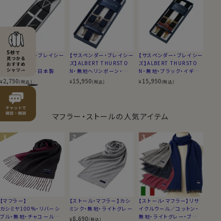
【サスペンダー・ブレイシー
【サスペンダー・ブレイシー
【サスペンダー・ブレイシー
ズ】
ズ】ALBERT THURSTO
ズ】ALBERT THURSTO
無地・ブラック・日本製
N・無地ヘリンボーン・ネイ
N・無地・ブラック・イギリ
ビーブルー・イギリス製
ス製
2,750
15,950
15,950
¥
¥
¥
(税込)
(税込)
(税込)
マフラー・ストールの人気アイテム
【マフラー】
【ストール・マフラー】カシ
【ストール・マフラー】リサ
カシミヤ100%・リバーシ
ミンク・無地・ライトグレー
イクルウール／コットン・
ブル・無地・チャコールグレ
無地・ライトグレー・ブル
8,690
¥
(税込)