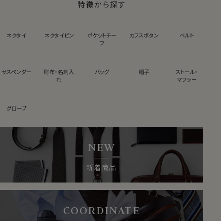
特徴から探す
ネクタイ
ネクタイピン
ポケットチー
カフスボタン
ベルト
フ
サスペンダー
財布・名刺入
バッグ
帽子
ストール・
れ
マフラー
グローブ
NEW
新着商品
COORDINATE