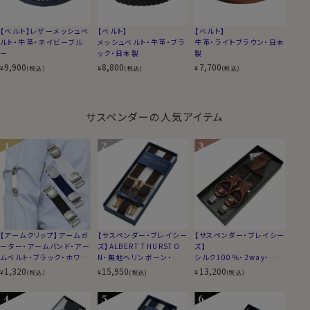
【ベルト】レザーメッシュベ
【ベルト】
【ベルト】
ルト・牛革・ネイビーブル
メッシュベルト・牛革・ブラ
牛革・ライトブラウン・日本
ー
ック・日本製
製
9,900
8,800
7,700
¥
¥
¥
(税込)
(税込)
(税込)
サスペンダーの人気アイテム
【アームクリップ】アームガ
【サスペンダー・ブレイシー
【サスペンダー・ブレイシー
ーター・アームバンド・アー
ズ】ALBERT THURSTO
ズ】
ムベルト・ブラック・ホワイ
N・無地ヘリンボーン・ブラ
シルク100％・2way・無
ト・ネイビーブルー・日本
ウン・イギリス製
地・ブラウン・日本製
1,320
15,950
13,200
¥
¥
¥
(税込)
(税込)
(税込)
製