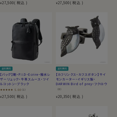
27,500
税込
27,500
税込
¥
¥
送料無料
送料無料
【バッグ】鞄・P.I.D・Ecrire・撥水レ
【カフリンクス・カフスボタン】サイ
ザーリュック・牛革スムース・ツイ
モンカーター・イギリス製・
ルコットン・ブラック
DARWIN Bird of prey・フクロウ
5.00
（0）
（1）
27,500
税込
20,350
税込
¥
¥