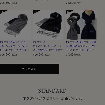
ーｘワインレッド
ー・ネイビーブルー・ピン
16,500
8,800
¥
¥
(税込)
(税込)
ク・イタリア製
【マフラー】カシミヤ10
【マフラー】
【マフラー】ポップコーン編
0%・ヘリンボーン・リバー
カシミヤ100%・リバーシ
み・差し込みマフラー・グレ
シブル・グレー×ネイビー
ブル・無地・ブラックｘグレ
ー・ブラック・ネイビーブル
ブルー
ー
ー・日本製
16,500
16,500
4,400
¥
¥
¥
(税込)
(税込)
(税込)
もっと見る
STANDARD
ネクタイ・アクセサリー 定番アイテム