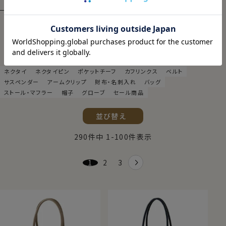
ネクタイ＆アクセサリー
絞り込み
ネクタイ
ネクタイピン
ポケットチーフ
カフリンクス
ベルト
サスペンダー
アームクリップ
財布・名刺入れ
バッグ
ストール・マフラー
帽子
グローブ
セール商品
並び替え
290
件中
1
-
100
件表示
1
2
3