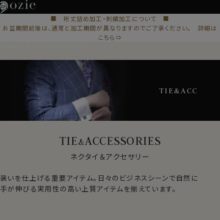
■ 裄丈詰め加工・刺繍加工について ■
お盆期間前後は、通常と加工期間が異なりますのでご了承ください。 詳細は
こちら⇒
HOME
ネクタイ＆アクセサリー
TIE&ACC
TIE
ACCESSORIES
&
ネクタイ＆アクセサリー
装いを仕上げる重要アイテム。日々のビジネスシーンで自然に
手が伸びる実用性の高い上質アイテムを揃えています。