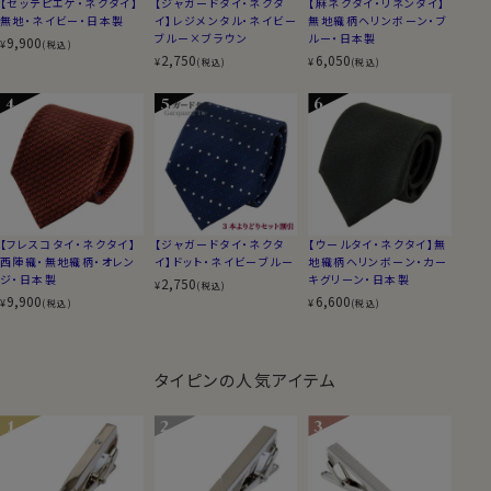
【セッテピエゲ・ネクタイ】
【ジャガードタイ・ネクタ
【麻ネクタイ・リネンタイ】
無地・ネイビー・日本製
イ】レジメンタル・ネイビー
無地織柄ヘリンボーン・ブ
ブルー×ブラウン
ルー・日本製
9,900
¥
(税込)
2,750
6,050
¥
¥
(税込)
(税込)
【フレスコタイ・ネクタイ】
【ジャガードタイ・ネクタ
【ウールタイ・ネクタイ】無
西陣織・無地織柄・オレン
イ】ドット・ネイビーブルー
地織柄ヘリンボーン・カー
ジ・日本製
キグリーン・日本製
2,750
¥
(税込)
9,900
6,600
¥
¥
(税込)
(税込)
タイピンの人気アイテム