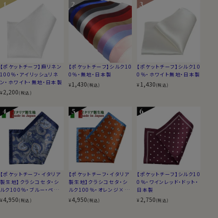
【ポケットチーフ】麻リネン
【ポケットチーフ】シルク10
【ポケットチーフ】シルク10
100％・アイリッシュリネ
0％・無地・日本製
0％・ホワイト無地・日本製
ン・ホワイト・無地・日本製
1,430
1,430
¥
¥
(税込)
(税込)
2,200
¥
(税込)
【ポケットチーフ・イタリア
【ポケットチーフ・イタリア
【ポケットチーフ】シルク10
製生地】クラシコセタ・シ
製生地】クラシコセタ・シ
0％・ワインレッド・ドット・
ルク100％・ブルー・ペイ
ルク100％・オレンジ×ネ
日本製
ズリー・日本製
イビーブルー・小紋・日本
4,950
4,950
2,750
¥
¥
¥
(税込)
(税込)
(税込)
製