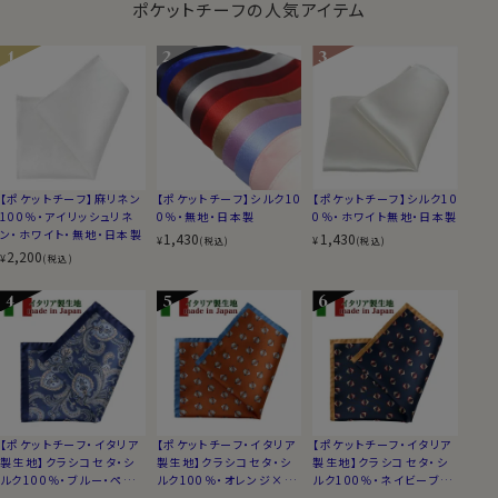
ポケットチーフの人気アイテム
【ポケットチーフ】麻リネン
【ポケットチーフ】シルク10
【ポケットチーフ】シルク10
100％・アイリッシュリネ
0％・無地・日本製
0％・ホワイト無地・日本製
ン・ホワイト・無地・日本製
1,430
1,430
¥
¥
(税込)
(税込)
2,200
¥
(税込)
【ポケットチーフ・イタリア
【ポケットチーフ・イタリア
【ポケットチーフ・イタリア
製生地】クラシコセタ・シ
製生地】クラシコセタ・シ
製生地】クラシコセタ・シ
ルク100％・ブルー・ペイ
ルク100％・オレンジ×ネ
ルク100％・ネイビーブル
ズリー・日本製
イビーブルー・小紋・日本
ー×キャメル・小紋・日本