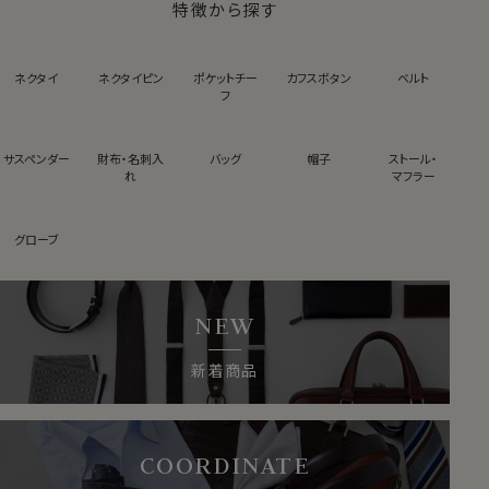
特徴から探す
ネクタイ
ネクタイピン
ポケットチー
カフスボタン
ベルト
フ
サスペンダー
財布・名刺入
バッグ
帽子
ストール・
れ
マフラー
グローブ
NEW
新着商品
COORDINATE