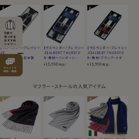
【サスペンダー・ブレイシー
【サスペンダー・ブレイシー
【サスペンダー・ブレイシー
ズ】
ズ】ALBERT THURSTO
ズ】ALBERT THURSTO
無地・ブラック・日本製
N・無地ヘリンボーン・ネイ
N・無地・ブラック・イギリ
ビーブルー・イギリス製
ス製
2,750
15,950
15,950
¥
¥
¥
(税込)
(税込)
(税込)
マフラー・ストールの人気アイテム