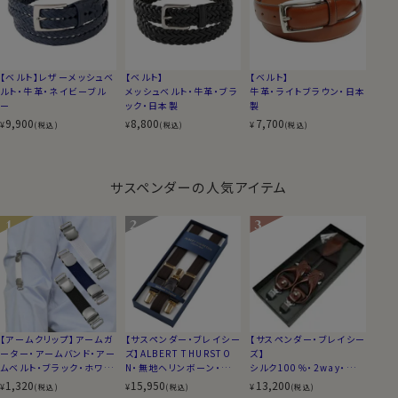
【ベルト】レザーメッシュベ
【ベルト】
【ベルト】
ルト・牛革・ネイビーブル
メッシュベルト・牛革・ブラ
牛革・ライトブラウン・日本
ー
ック・日本製
製
9,900
8,800
7,700
¥
¥
¥
(税込)
(税込)
(税込)
サスペンダーの人気アイテム
【アームクリップ】アームガ
【サスペンダー・ブレイシー
【サスペンダー・ブレイシー
ーター・アームバンド・アー
ズ】ALBERT THURSTO
ズ】
ムベルト・ブラック・ホワイ
N・無地ヘリンボーン・ブラ
シルク100％・2way・無
ト・ネイビーブルー・日本
ウン・イギリス製
地・ブラウン・日本製
1,320
15,950
13,200
¥
¥
¥
(税込)
(税込)
(税込)
製