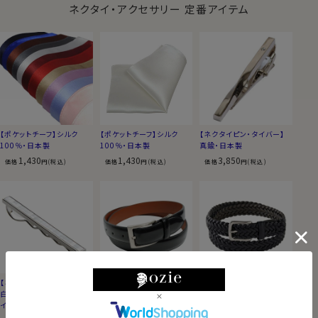
ネクタイ・アクセサリー 定番アイテム
【ポケットチーフ】シルク
【ポケットチーフ】シルク
【ネクタイピン・タイバー】
100％・日本製
100％・日本製
真鍮・日本製
1,430
1,430
3,850
価格
円(税込)
価格
円(税込)
価格
円(税込)
【ネクタイピン・タイバー】
【ベルト】ガラス革・日本製
【ベルト】メッシュベルト・本
白蝶貝・サイモンカーター・
革・日本製
9,350
価格
円(税込)
イギリス製
8,800
価格
円(税込)