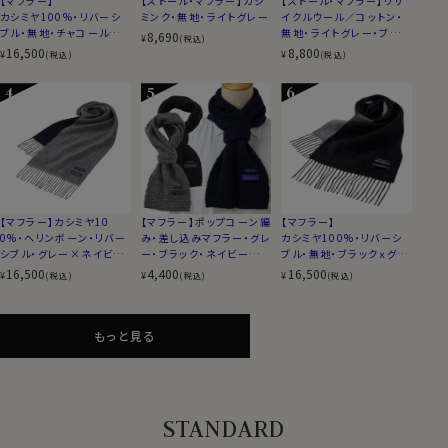
【マフラー】
【ストール・マフラー】カシ
【ストール・マフラー】リサ
カシミヤ100%・リバーシ
ミンク・無地・ライトグレー
イクルウール／コットン・
ブル・無地・チャコールグレ
無地・ライトグレー・ブル
8,690
¥
(税込)
ーｘワインレッド
ー・ネイビーブルー・ピン
16,500
8,800
¥
¥
(税込)
(税込)
ク・イタリア製
【マフラー】カシミヤ10
【マフラー】ポップコーン編
【マフラー】
0%・ヘリンボーン・リバー
み・差し込みマフラー・グレ
カシミヤ100%・リバーシ
シブル・グレー×ネイビー
ー・ブラック・ネイビーブル
ブル・無地・ブラックｘグレ
ブルー
ー・日本製
ー
16,500
4,400
16,500
¥
¥
¥
(税込)
(税込)
(税込)
もっと見る
STANDARD