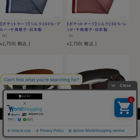
【ポケットチーフ】シルク100％・ブ
【ポケットチーフ】シルク100％・レ
ルー・千鳥格子・日本製
ッド・千鳥格子・日本製
（0）
（0）
2,750
税込
2,750
税込
¥
¥
メンズ
レディース
ネクタイ・
シャツの
シャツ
シャツ
アクセサリー
基礎知識
送料無料
送料無料
0
【ベルト】
【ベルト】
牛革・ブラック ・日本製
ヌバック・牛革・ブラウン・日本製