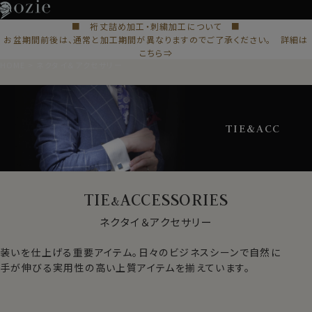
■ 裄丈詰め加工・刺繍加工について ■
お盆期間前後は、通常と加工期間が異なりますのでご了承ください。 詳細は
こちら⇒
HOME
ネクタイ＆アクセサリー
TIE&ACC
TIE
ACCESSORIES
&
ネクタイ＆アクセサリー
装いを仕上げる重要アイテム。日々のビジネスシーンで自然に
手が伸びる実用性の高い上質アイテムを揃えています。