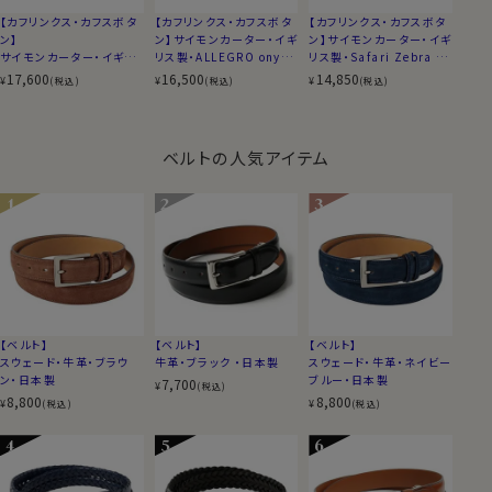
【カフリンクス・カフスボタ
【カフリンクス・カフスボタ
【カフリンクス・カフスボタ
ン】
ン】サイモンカーター・イギ
ン】サイモンカーター・イギ
サイモンカーター・イギリ
リス製・ALLEGRO onyx・
リス製・Safari Zebra Pr
ス製 ・Black Onyx & Mo
楕円形
int・ゼブラ柄・円形
17,600
16,500
14,850
¥
¥
¥
(税込)
(税込)
(税込)
ther of Pearl・スクエア
ベルトの人気アイテム
【ベルト】
【ベルト】
【ベルト】
スウェード・牛革・ブラウ
牛革・ブラック ・日本製
スウェード・牛革・ネイビー
ン・日本製
ブルー・日本製
7,700
¥
(税込)
8,800
8,800
¥
¥
(税込)
(税込)