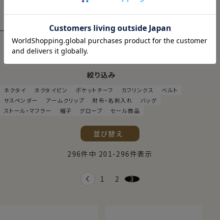
12,650
価格
円(税込)
ネクタイ＆アクセサリー
絞り込み
ネクタイ
ネクタイピン
ポケットチーフ
カフリンクス
ベルト
サスペンダー
アームクリップ
財布・名刺入れ
バッグ
ストール・マフラー
帽子
グローブ
セール商品
並び替え
296
件中
201
-
296
件表示
1
2
3