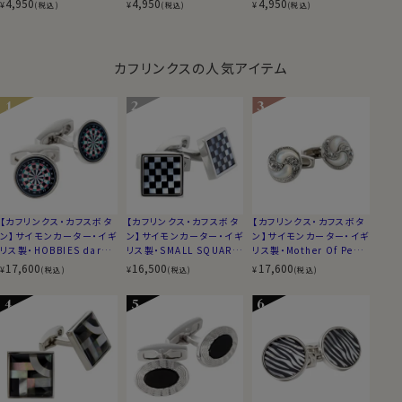
4,950
4,950
4,950
¥
¥
¥
(税込)
(税込)
(税込)
製
製
カフリンクスの人気アイテム
【カフリンクス・カフスボタ
【カフリンクス・カフスボタ
【カフリンクス・カフスボタ
ン】サイモンカーター・イギ
ン】サイモンカーター・イギ
ン】サイモンカーター・イギ
リス製・HOBBIES dartb
リス製・SMALL SQUARE
リス製・Mother Of Pearl
oard・ラウンド
CHEQUER Onyx Mothe
Crystal Spiral・円形
17,600
16,500
17,600
¥
¥
¥
(税込)
(税込)
(税込)
r Of Pearl・スクエア