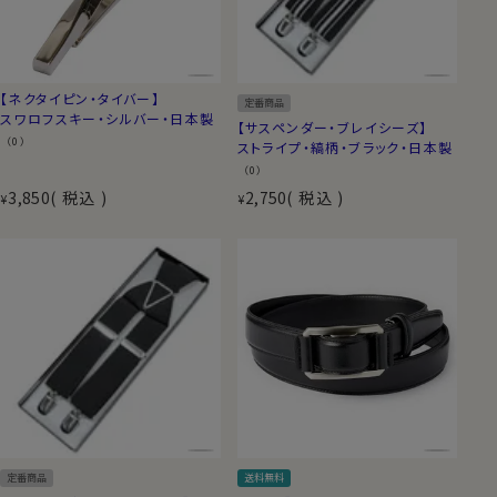
【ネクタイピン・タイバー】
定番商品
スワロフスキー・シルバー・日本製
【サスペンダー・ブレイシーズ】
（0）
ストライプ・縞柄・ブラック・日本製
（0）
3,850
税込
2,750
税込
¥
¥
定番商品
送料無料