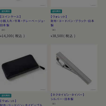
送料無料
送料無料
【コインケース】
【ウォレット】
小銭入れ・牛革・グレーベージュ・
財布・コードバン・ブラック・日本
日本製
製
（0）
（0）
14,300
税込
38,500
税込
¥
¥
【ネクタイピン・タイバー】
送料無料
シルバー・日本製
【ウォレット】
（0）
財布・コードバン・ネイビーブル