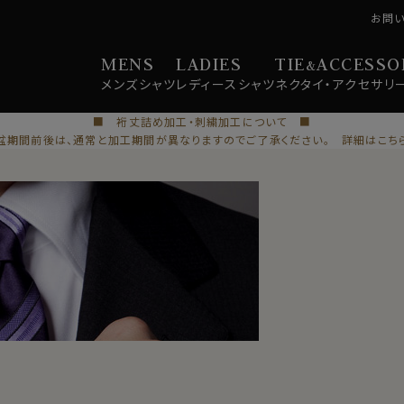
お問
MENS
LADIES
TIE
ACCESSO
&
メンズ
シャツ
レディース
シャツ
ネクタイ・
アクセサリ
■ 裄丈詰め加工・刺繍加工について ■
盆期間前後は、通常と加工期間が異なりますのでご了承ください。 詳細はこち