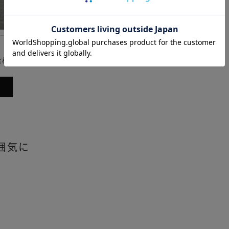
素材感
囲気に