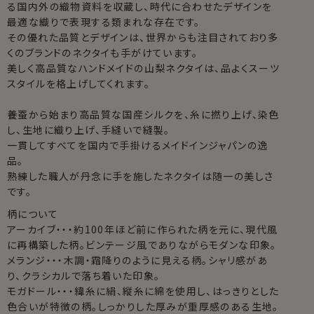
る国内外の織物資料を収蔵し、時代に合わせたデザインを
最適な織りで表現する類まれな存在です。
その優れた品質とデザインは、世界からも注目されており多
くのブランドのネクタイも手がけています。
美しく高品質なハンドメイドの山梨ネクタイは、品よくスーツ
スタイルを格上げしてくれます。
養蚕から始まり高品質な国産シルクを、糸に撚り上げ、染色
し、生地に織り上げ、手縫いで縫製。
一貫してすべてを国内で手掛けるメイドインジャパンの逸
品。
熟練した職人が丹念に手を施したネクタイは随一の美しさ
です。
柄について
アーカイブ・・・約100年ほど前に作られた柄を元に、現代風
に再構築した柄。ビンテージ風でありながらモダンな印象。
メランジ・・・木調・霜降りのように見える柄。シャリ感があ
り、クラシカルで落ち着いた印象。
モガドール・・・緯糸に絹、縦糸に綿を使用し、はっきりとした
色合いが特徴の柄。しっかりした厚みが重厚感のある生地。