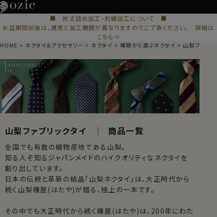
■ 裄丈詰め加工・刺繍加工について ■
お盆期間前後は、通常と加工期間が異なりますのでご了承ください。 詳細は
こちら⇒
HOME
ネクタイ＆アクセサリー
ネクタイ
種類から選ぶネクタイ
山梨ファブリ
山梨ファブリックタイ ｜ 商品一覧
全国でも有数の織物産地である山梨。
知る人ぞ知るジャパンメイドのハイクオリティなネクタイを
創り出しています。
日本の伝統と革新の結晶「山梨ネクタイ」は、大正時代から
続く山梨機屋(はたや)が贈る、極上の一本です。
その中でも大正時代から続く機屋(はたや)は、200年にわた