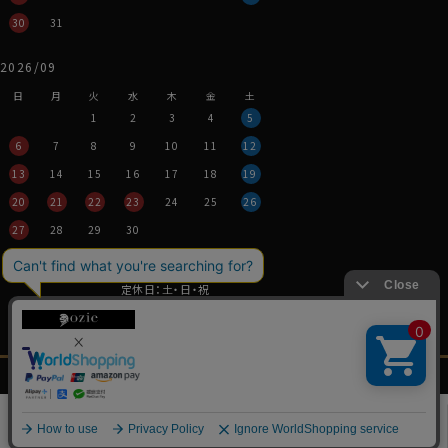
30
31
2026/09
日
月
火
水
木
金
土
1
2
3
4
5
6
7
8
9
10
11
12
13
14
15
16
17
18
19
20
21
22
23
24
25
26
27
28
29
30
営業時間：平日11時～17時
定休日：土・日・祝
※年末年始つきましては、
その都度表示させていただきます。
メンズ
レディース
ネクタイ・
シャツの
特定商取引法に関する表記
プライバシーポリシー
シャツ
シャツ
アクセサリー
基礎知識
0
Copyright © YANAGIDA ORIMONO CO.LTD. All Rights Reserved.