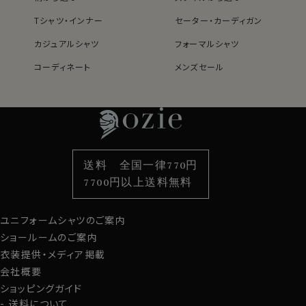
Tシャツ・インナー
セーター・カーディガン
カジュアルシャツ
フォーマルシャツ
コーディネート
メンズセール
レディースTOP
ネクタイ・アクセサリーTOP
新着商品
新着商品
特集
ネクタイ
素材・機能から選ぶ
ネクタイピン
衿型から選ぶ
ポケットチーフ
袖・カフス型から選ぶ
カフスボタン
色から選ぶ
ベルト
柄から選ぶ
サスペンダー
送料 全国一律770円
スタイルから選ぶ
財布・名刺入れ
カジュアルシャツ
バッグ
7700円以上送料無料
定番シャツ
帽子
ストール・マフラー
ユニフォームシャツのご案内
グローブ
ショールームのご案内
衣装提供・メディア掲載
会社概要
ショッピングガイド
送料について