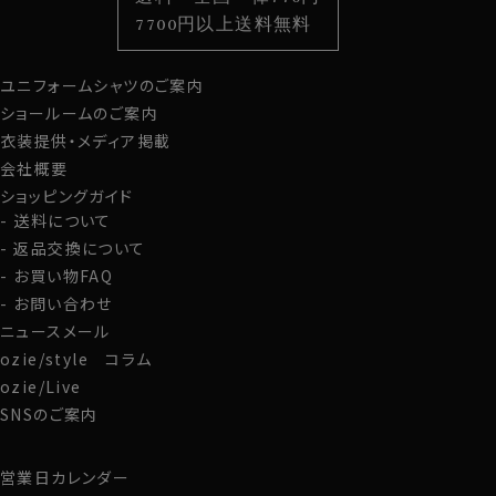
スタイルから選ぶ
財布・名刺入れ
カジュアルシャツ
バッグ
7700円以上送料無料
定番シャツ
帽子
ストール・マフラー
ユニフォームシャツのご案内
グローブ
ショールームのご案内
衣装提供・メディア掲載
会社概要
ショッピングガイド
送料について
返品交換について
お買い物FAQ
お問い合わせ
ニュースメール
ozie/style コラム
ozie/Live
SNSのご案内
営業日カレンダー