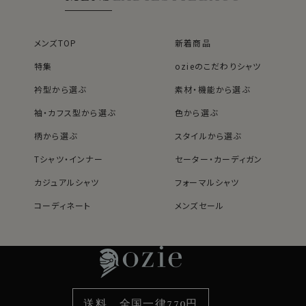
メンズTOP
新着商品
特集
ozieのこだわりシャツ
衿型から選ぶ
素材・機能から選ぶ
袖・カフス型から選ぶ
色から選ぶ
柄から選ぶ
スタイルから選ぶ
Tシャツ・インナー
セーター・カーディガン
カジュアルシャツ
フォーマルシャツ
コーディネート
メンズセール
レディースTOP
ネクタイ・アクセサリーTOP
新着商品
新着商品
特集
ネクタイ
素材・機能から選ぶ
ネクタイピン
衿型から選ぶ
ポケットチーフ
袖・カフス型から選ぶ
カフスボタン
色から選ぶ
ベルト
柄から選ぶ
サスペンダー
送料 全国一律770円