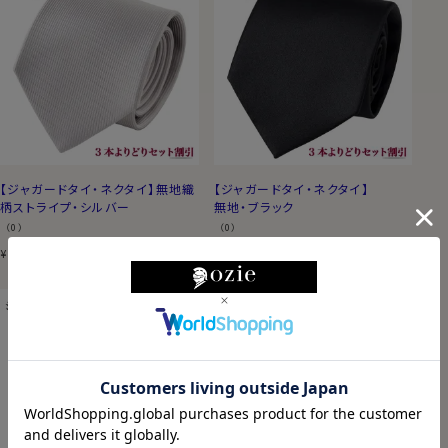
【ジャガードタイ・ネクタイ】無地織
【ジャガードタイ・ネクタイ】
柄ストライプ・シルバー
無地・ブラック
（0）
（0）
2,750
税込
2,750
税込
¥
¥