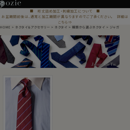
■ 裄丈詰め加工・刺繍加工について ■
お盆期間前後は、通常と加工期間が異なりますのでご了承ください。 詳細は
こちら⇒
HOME
ネクタイ＆アクセサリー
ネクタイ
種類から選ぶネクタイ
ジャガードタ