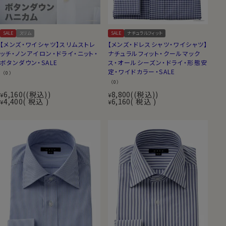
SALE
スリム
SALE
ナチュラルフィット
【メンズ・ワイシャツ】スリムストレ
【メンズ・ドレスシャツ・ワイシャツ】
ッチ・ノンアイロン・ドライ・ニット・
ナチュラルフィット・クールマック
ボタンダウン・SALE
ス・オールシーズン・ドライ・形態安
定・ワイドカラー・SALE
（0）
（0）
6,160
(税込)
8,800
(税込)
¥
¥
4,400
税込
6,160
税込
¥
¥