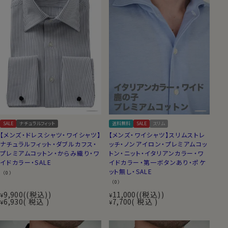
SALE
ナチュラルフィット
送料無料
SALE
スリム
【メンズ・ドレスシャツ・ワイシャツ】
【メンズ・ワイシャツ】スリムストレ
ナチュラルフィット・ダブルカフス・
ッチ・ノンアイロン・プレミアムコッ
プレミアムコットン・からみ織り・ワ
トン・ニット・イタリアンカラー・ワ
イドカラー・SALE
イドカラー・第一ボタンあり・ポケ
ット無し・SALE
（0）
（0）
9,900
(税込)
11,000
(税込)
¥
¥
6,930
税込
7,700
税込
¥
¥