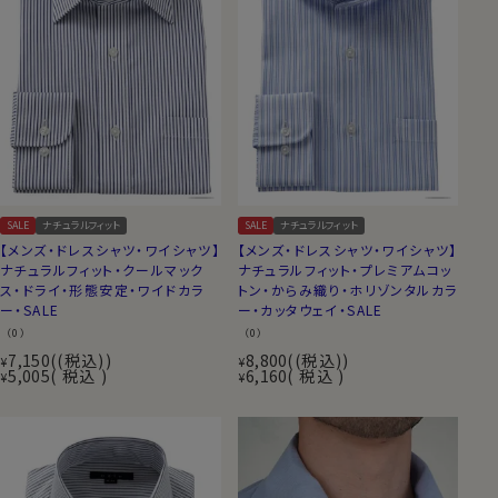
SALE
ナチュラルフィット
SALE
ナチュラルフィット
【メンズ・ドレスシャツ・ワイシャツ】
【メンズ・ドレスシャツ・ワイシャツ】
ナチュラルフィット・クールマック
ナチュラルフィット・プレミアムコッ
ス・ドライ・形態安定・ワイドカラ
トン・からみ織り・ホリゾンタルカラ
ー・SALE
ー・カッタウェイ・SALE
（0）
（0）
7,150
(税込)
8,800
(税込)
¥
¥
5,005
税込
6,160
税込
¥
¥