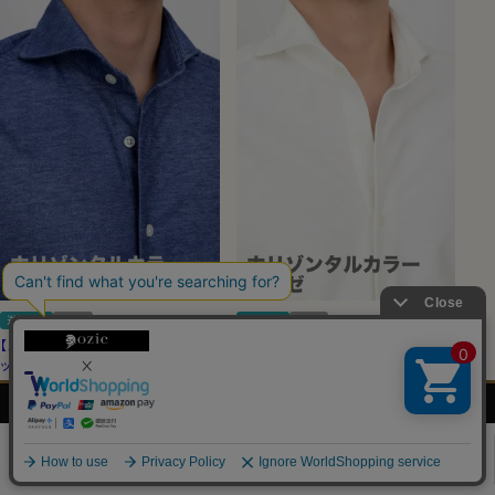
送料無料
スリム
送料無料
スリム
【メンズ・ワイシャツ】スリムストレ
【メンズ・ワイシャツ】スリムストレ
ッチ・ノンアイロン・ソロテックス・
ッチ・ノンアイロン・ソロテックス・
ニット・ホリゾンタルカラー・ポケッ
ニット・ホリゾンタルカラー・ポケッ
メンズ
レディース
ネクタイ・
シャツの
ト無し
ト無し
シャツ
シャツ
アクセサリー
基礎知識
5.00
（0）
（2）
0
11,000
税込
11,000
税込
¥
¥