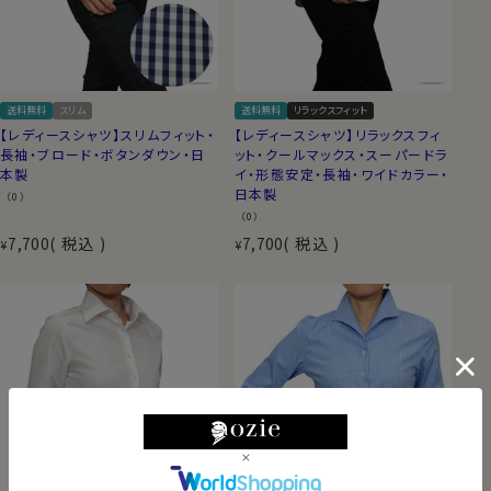
送料無料
スリム
送料無料
リラックスフィット
【レディースシャツ】スリムフィット・
【レディースシャツ】リラックスフィ
長袖・ブロード・ボタンダウン・日
ット・クールマックス・スーパードラ
本製
イ・形態安定・長袖・ワイドカラー・
日本製
（0）
（0）
7,700
税込
7,700
税込
¥
¥