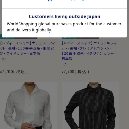
送料無料
ナチュラルフィット
送料無料
ナチュラルフィット
【レディースシャツ】ナチュラルフィ
【レディースシャツ】ナチュラルフィ
ット・長袖・100番手双糸・形態安
ット・長袖・プレミアムコットン・
定・ワイドカラー・日本製
120番手双糸・イタリアンカラー・
日本製
（0）
（0）
7,700
税込
7,700
税込
¥
¥