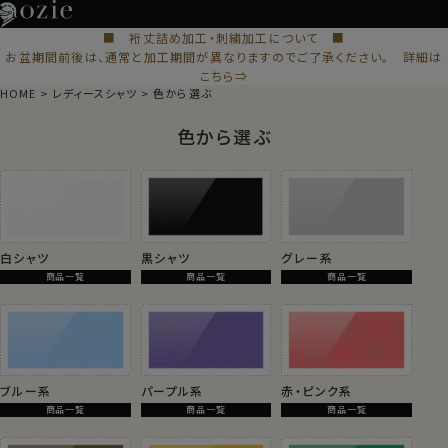
■ 裄丈詰め加工・刺繍加工について ■
お盆期間前後は、通常と加工期間が異なりますのでご了承ください。 詳細は
こちら⇒
HOME
レディースシャツ
色から選ぶ
色から選ぶ
白シャツ
黒シャツ
グレー系
商品一覧
商品一覧
商品一覧
ブルー系
パープル系
赤・ピンク系
商品一覧
商品一覧
商品一覧