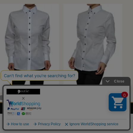
スリム
スリム
【レディースシャツ】
【レディースシャツ】
メンズ
レディース
ネクタイ・
シャツの
スリムフィット・長袖・形態安定・ボ
スリムフィット・長袖・形態安定・ボ
シャツ
シャツ
アクセサリー
基礎知識
タンダウン
タンダウン
0
（0）
（0）
6,600
税込
6,600
税込
¥
¥