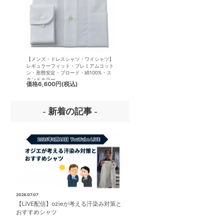
【メンズ・ドレスシャツ・ワイシャツ】
【メンズ・ドレスシャツ・ワイシ
レギュラーフィット・プレミアムコット
半袖】ナチュラルフィット・クー
ン・形態安定・ブロード・綿100%・ス
クス・ドライ・形態安定・オック
タンドカラー
ード・イタリアンカラー・ワイド
価格
6,600円
(税込)
価格
7,150円
(税込)
ー・第一ボタンあり
- 新着の記事 -
2026.07.07
【LIVE配信】ozieが考える汗染み対策と
おすすめシャツ