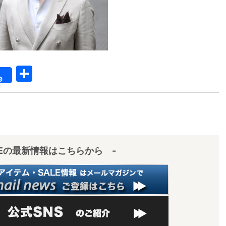
【メンズ・ドレスシャツ・ワイシャツ】
共
ナチュラルフィット・プレミアムコット
e
ン120番手双糸・イージーケア・ブロー
ド・ワイドカラー・ホリゾンタルカラ
有
価格
7,700円
(税込)
ー・レギュラーカラー・スナップダウ
ン・ボタンダウン・ポケッ
IEの最新情報はこちらから -