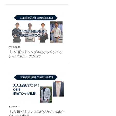
2026.06.29
【LIVE配信】シンプルだから差が出る！
シャツ1枚コーデのコツ
2026.06.23
【LIVE配信】大人上品ビジカジ！ozie半
袖Tシャツ比較