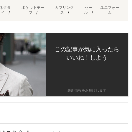
ネクタ
ポケットチー
カフリンク
セー
ユニフォー
イ
/
フ
/
ス
/
ル
/
ム
この記事が気に入ったら
いいね！しよう
最新情報をお届けします