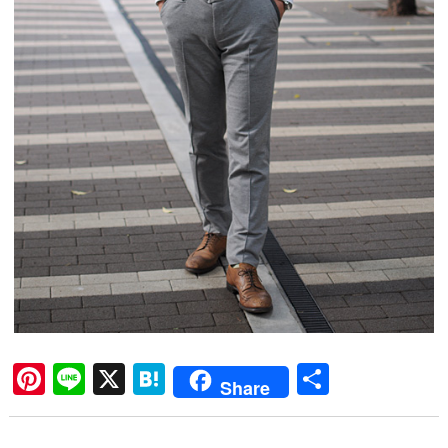
Pi
Li
X
H
共
Share
nt
ne
at
有
er
en