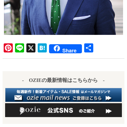
Pi
Li
X
H
共
Share
nt
ne
at
有
er
en
es
a
- OZIEの最新情報はこちらから -
t