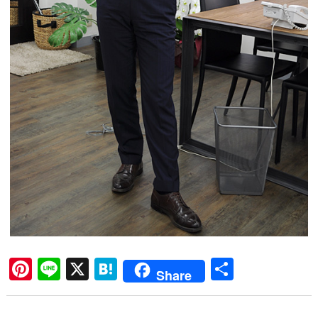
Pi
Li
X
H
共
Share
nt
ne
at
有
er
en