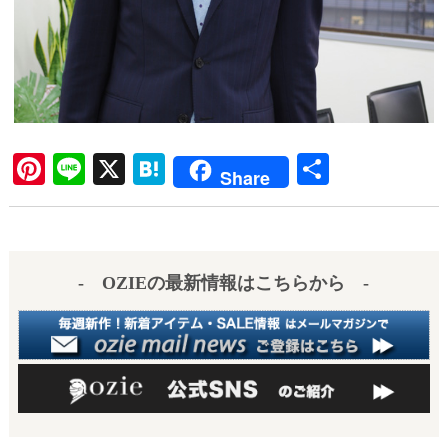
Pi
Li
X
H
共
Share
nt
ne
at
有
er
en
es
a
- OZIEの最新情報はこちらから -
t