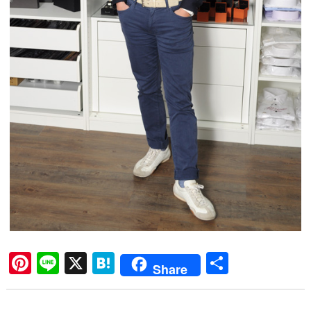
Pi
Li
X
H
共
Share
nt
ne
at
有
er
en