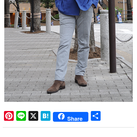
Pi
Li
X
H
共
Share
nt
ne
at
有
er
en