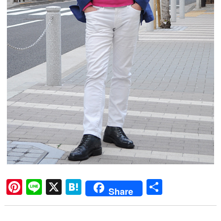
Pi
Li
X
H
共
Share
nt
ne
at
有
er
en