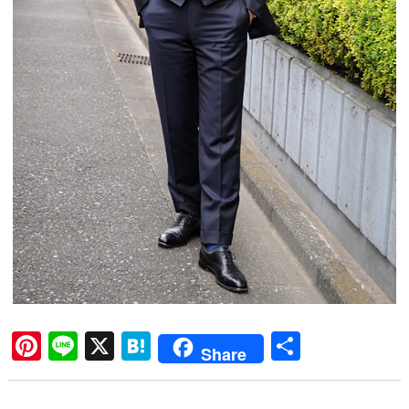
Pi
Li
X
H
共
Share
nt
ne
at
有
er
en