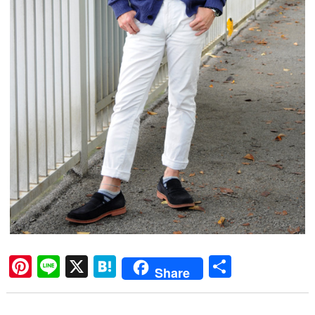
Pi
Li
X
H
共
Share
nt
ne
at
有
er
en