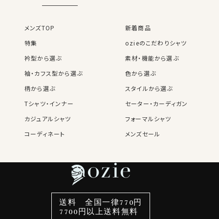
メンズTOP
新着商品
特集
ozieのこだわりシャツ
衿型から選ぶ
素材・機能から選ぶ
袖・カフス型から選ぶ
色から選ぶ
柄から選ぶ
スタイルから選ぶ
Tシャツ・インナー
セーター・カーディガン
カジュアルシャツ
フォーマルシャツ
コーディネート
メンズセール
レディースTOP
ネクタイ・アクセサリーTOP
新着商品
新着商品
特集
ネクタイ
素材・機能から選ぶ
ネクタイピン
衿型から選ぶ
ポケットチーフ
袖・カフス型から選ぶ
カフスボタン
色から選ぶ
ベルト
柄から選ぶ
サスペンダー
スタイルから選ぶ
財布・名刺入れ
カジュアルシャツ
バッグ
送料 全国一律770円
7700円以上送料無料
定番シャツ
帽子
ストール・マフラー